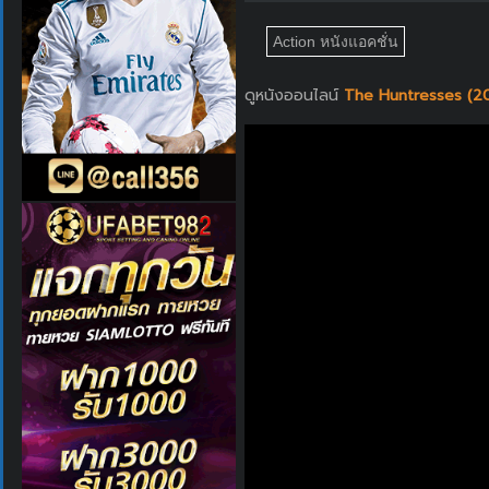
Action หนังแอคชั่น
ดูหนังออนไลน์
The Huntresses (20