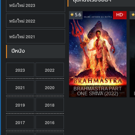
หนังใหม่ 2023
5.6
HD
หนังใหม่ 2022
หนังใหม่ 2021
ปีหนัง
2023
2022
2021
2020
BRAHMASTRA PART
ONE SHIVA (2022)
2019
2018
2017
2016