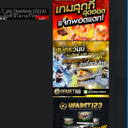
.T. phi Overtime (2014)
โอที ผีโอเวอร์ไทม์
5.6
HD