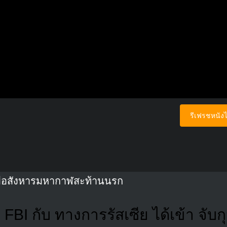
รีเฟรชหนังไ
 มือสังหารมหากาฬสะท้านนรก
 FBI กับ ทางการรัสเซีย ได้เข้า จับก