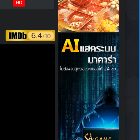
HD
6.4
/10