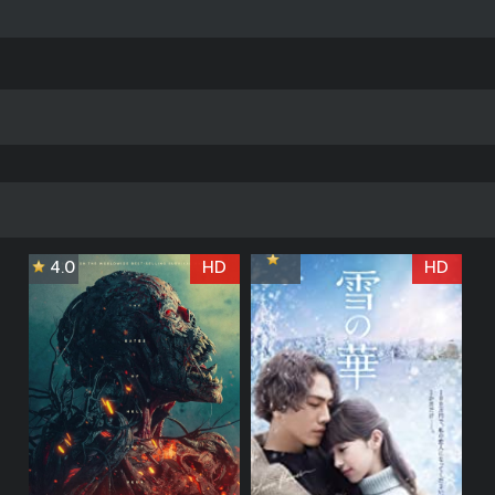
4.0
HD
HD