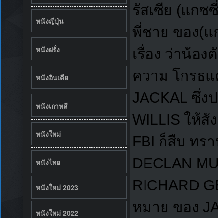
รัสเซีย (แกซซ
หนังญี่ปุ่น
พี่ชาย ของ(แก
หนังฝรั่ง
เรื่อง ว่าน้อง
ความ โกรธแค้น 
หนังอินเดีย
JACKAL ซึ่ง
หนังเกาหลี
WILLIS ให้สัง
หนังใหม่
FBI ก็สืบ ทรา
DECLAN MUL
หนังไทย
RICHARD GER
หนังใหม่ 2023
หมาย ของ JAC
หนังใหม่ 2022