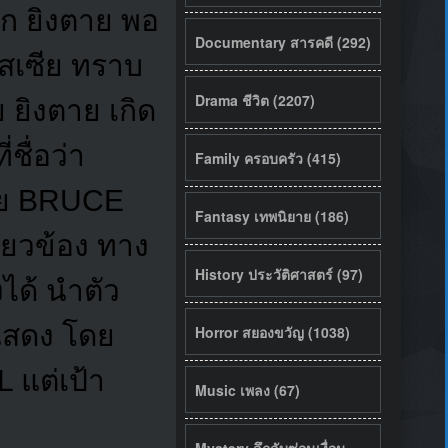
ถูก ยิงตาย พอ
Documentary สารคดี (292)
รัสเซีย ทราบ
Drama ชีวิต (2207)
ย ยิงตาย เกิด
ชื่อว่า
Family ครอบครัว (415)
โดย BRUCE
Fantasy เทพนิยาย (186)
ี่ยวข้อง ทาง
History ประวัติศาสตร์ (97)
งได้ นำตัว
สดง โดย
Horror สยองขวัญ (1038)
แต่เป้า
Music เพลง (67)
Mystery ลึกลับซ่อนเงื่อน