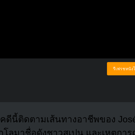
รีเฟรชหนังไ
รคดีนี้ติดตามเส้นทางอาชีพของ Jos
ึกโลมาชื่อดังชาวสเปน และเหตุการณ์