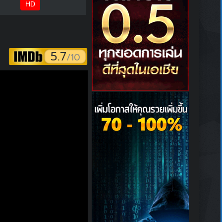
HD
5.7
/10