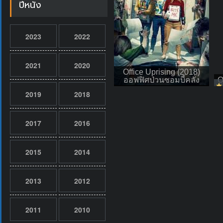
ปีหนัง
2023
2022
2021
2020
Office Uprising (2018)
ออฟฟิศป่วนซอมบี้คลั่ง
O
2019
2018
2017
2016
2015
2014
2013
2012
2011
2010