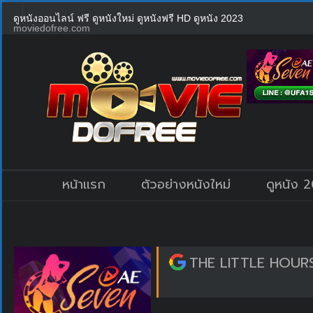
ดูหนังออนไลน์ ฟรี ดูหนังใหม่ ดูหนังฟรี HD ดูหนัง 2023
moviedofree.com
หน้าแรก
ตัวอย่างหนังใหม่
ดูหนัง 
THE LITTLE HOURS (