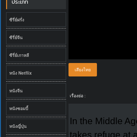
ประเภท
ซีรี่ย์ฝรั่ง
ซีรี่ย์จีน
ซีรี่ย์เกาหลี
เสียงไทย
หนัง Netflix
หนังจีน
เรื่องย่อ :
หนังซอมบี้
In the Middle Ag
หนังญี่ปุ่น
takes refuge at 