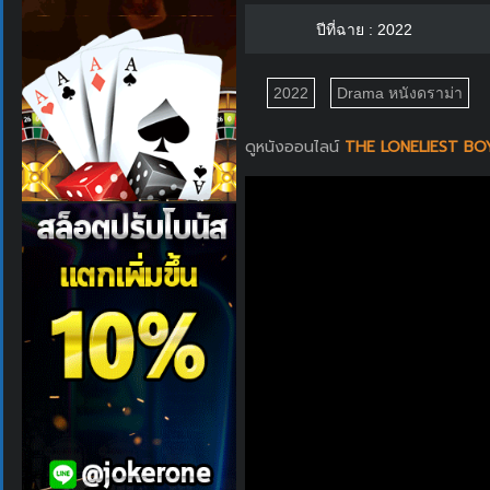
ปีที่ฉาย : 2022
2022
Drama หนังดราม่า
ดูหนังออนไลน์
THE LONELIEST BOY I