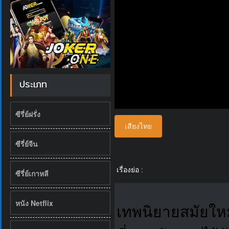
ประเภท
ซีรี่ย์ฝรั่ง
เสียงไทย
ซีรี่ย์จีน
เรื่องย่อ :
ซีรี่ย์เกาหลี
หนัง Netflix
เทพนิยายสมัยใหม่—