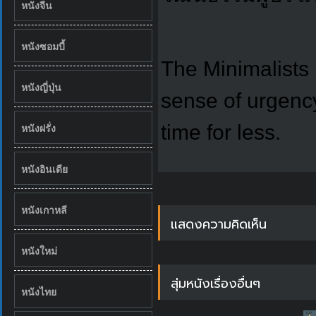
หนังจีน
หนังซอมบี้
The Minimalists 
หนังญี่ปุ่น
sense of urgency
time for less.
หนังฝรั่ง
หนังอินเดีย
หนังเกาหลี
แสดงความคิดเห็น
หนังใหม่
สุ่มหนังเรื่องอื่นๆ
หนังไทย