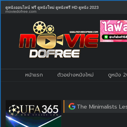
ดูหนังออนไลน์ ฟรี ดูหนังใหม่ ดูหนังฟรี HD ดูหนัง 2023
moviedofree.com
หน้าแรก
ตัวอย่างหนังใหม่
ดูหนัง 
The Minimalists Les