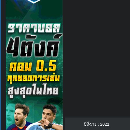
ปีที่ฉาย : 2021