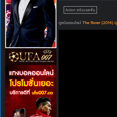
Action หนังแอคชั่น
ดูหนังออนไลน์
The Rover (2014) ด