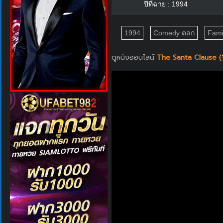
ปีที่ฉาย : 1994
1994
Comedy ตลก
Fami
ดูหนังออนไลน์
The Santa Clause (1