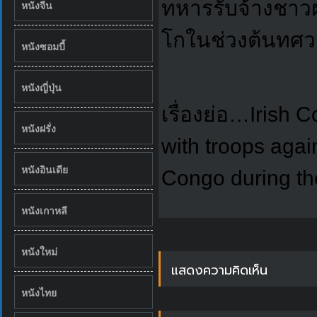
ทหารรับจ้างชาว
หนังจีน
โกในช่วงต้นทศว
หนังซอมบี้
หนังญี่ปุ่น
เรื่องย่อ…Irish 
หนังฝรั่ง
with troops agai
หนังอินเดีย
Congo during th
หนังเกาหลี
หนังใหม่
แสดงความคิดเห็น
หนังไทย