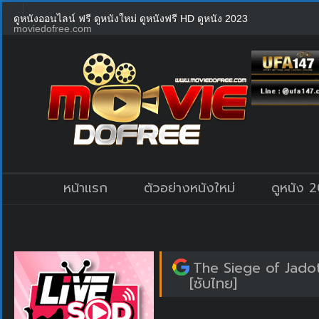
ดูหนังออนไลน์ ฟรี ดูหนังใหม่ ดูหนังฟรี HD ดูหนัง 2023
moviedofree.com
หน้าแรก
ตัวอย่างหนังใหม่
ดูหนัง 
The Siege of Jadotv
[ซับไทย]