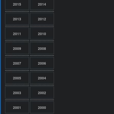
2015
2014
2013
2012
2011
2010
2009
2008
2007
2006
2005
2004
2003
2002
2001
2000