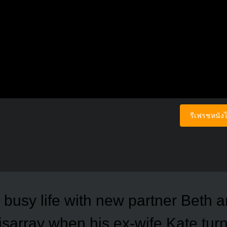
รีเฟรชหนังไ
 busy life with new partner Beth a
isarray when his ex-wife Kate tur