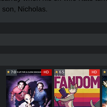
 son, Nicholas.
7.0
HD
6.5
HD