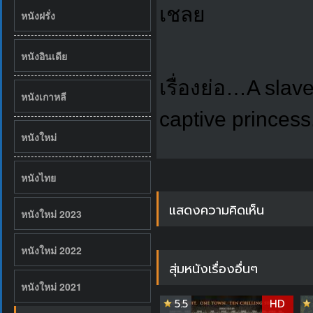
เชลย
หนังฝรั่ง
หนังอินเดีย
เรื่องย่อ…A slave
หนังเกาหลี
captive princess
หนังใหม่
หนังไทย
แสดงความคิดเห็น
หนังใหม่ 2023
หนังใหม่ 2022
สุ่มหนังเรื่องอื่นๆ
หนังใหม่ 2021
5.5
HD