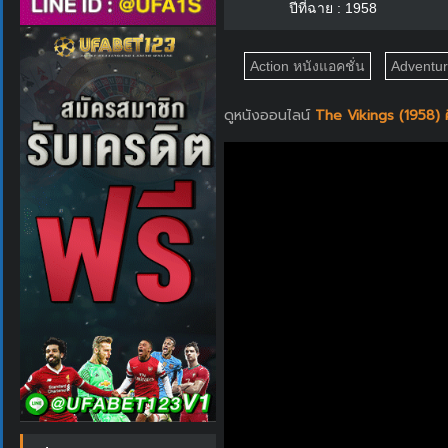
ปีที่ฉาย : 1958
Action หนังแอคชั่น
Adventur
ดูหนังออนไลน์
The Vikings (1958) ศ