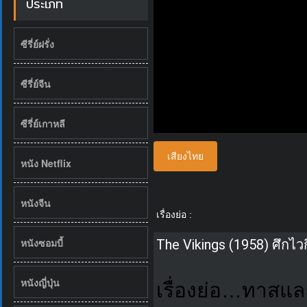
ประเภท
ซีรี่ย์ฝรั่ง
ซีรี่ย์จีน
ซีรี่ย์เกาหลี
เสียงไทย
หนัง Netflix
หนังจีน
เรื่องย่อ :
หนังซอมบี้
The Vikings (1958) ศึกไวกิ
หนังญี่ปุ่น
เรื่องย่อ…ทาสและ