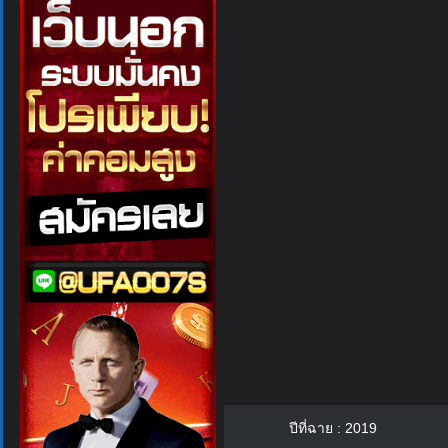
ปีที่ฉาย : 2019