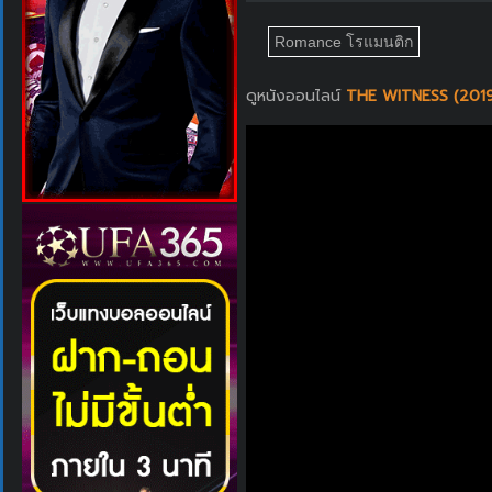
Romance โรแมนติก
ดูหนังออนไลน์
THE WITNESS (2019) 