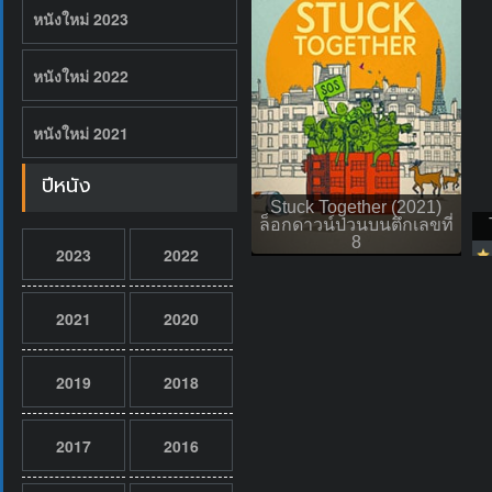
หนังใหม่ 2023
หนังใหม่ 2022
หนังใหม่ 2021
ปีหนัง
Stuck Together (2021)
ล็อกดาวน์ป่วนบนตึกเลขที่
8
2023
2022
2021
2020
2019
2018
2017
2016