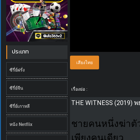
ประเภท
เสียงไทย
ซีรี่ย์ฝรั่ง
ซีรี่ย์จีน
เรื่องย่อ :
THE WITNESS (2019) พยา
ซีรี่ย์เกาหลี
ชายคนหนึ่งฆ่าตั
หนัง Netflix
เพียงคนเดียว