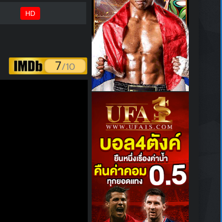
HD
7
/10