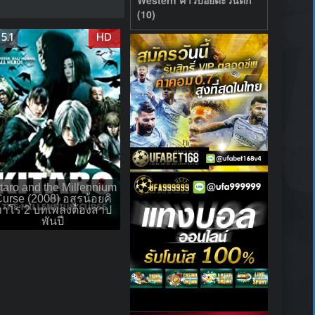
(10)
5.1
HD
taro and the Millennium
urse (2008) อสูรน้อยคิ
าโร่ 2 บทเพลงต้องสาป
พันปี