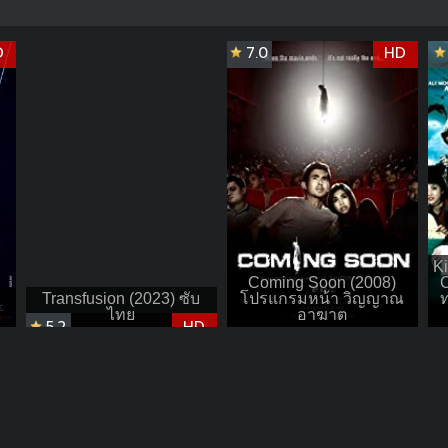
D
7.0
HD
Ki
Coming Soon (2008)
C
Transfusion (2023) ซับ
โปรแกรมหน้า วิญญาณ
ท
ไทย
อาฆาต
5.2
HD