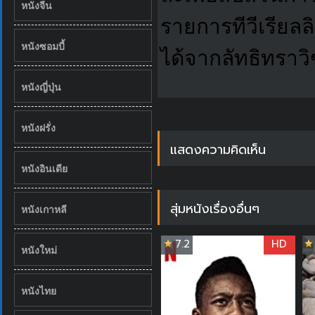
หนังจีน
รายการทีวีเรียลลิต
หนังซอมบี้
ได้จากลัทธิทราวิ
หนังญี่ปุ่น
หนังฝรั่ง
แสดงความคิดเห็น
หนังอินเดีย
สุ่มหนังเรื่องอื่นๆ
หนังเกาหลี
7.2
HD
หนังใหม่
หนังไทย