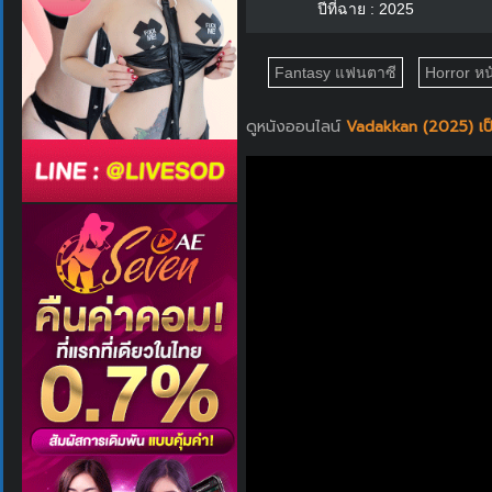
ปีที่ฉาย : 2025
Fantasy แฟนตาซี
Horror ห
ดูหนังออนไลน์
Vadakkan (2025) เป็น