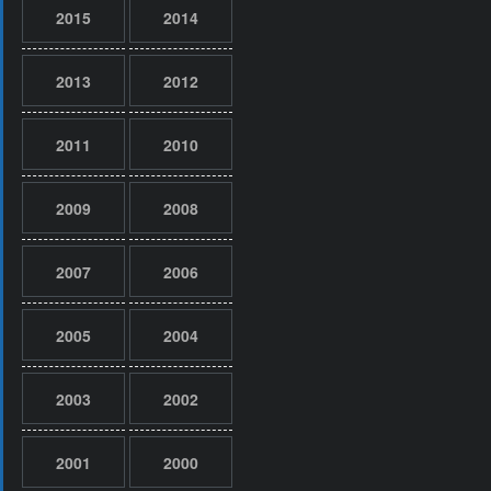
2015
2014
2013
2012
2011
2010
2009
2008
2007
2006
2005
2004
2003
2002
2001
2000