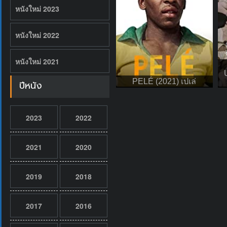
หนังใหม่ 2023
หนังใหม่ 2022
หนังใหม่ 2021
PELÉ (2021) เปเล่
ปีหนัง
2023
2022
2021
2020
2019
2018
2017
2016