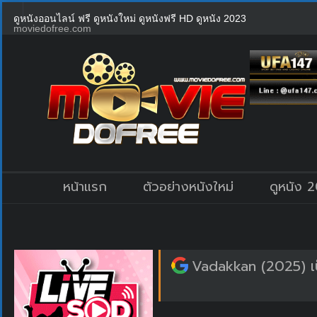
ดูหนังออนไลน์ ฟรี ดูหนังใหม่ ดูหนังฟรี HD ดูหนัง 2023
moviedofree.com
หน้าแรก
ตัวอย่างหนังใหม่
ดูหนัง 
Vadakkan (2025) เป็