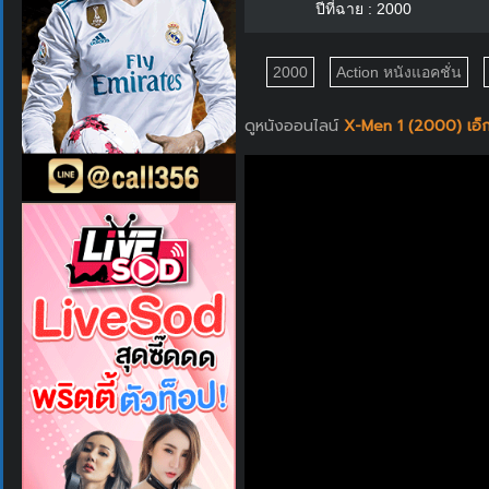
ปีที่ฉาย : 2000
2000
Action หนังแอคชั่น
ดูหนังออนไลน์
X-Men 1 (2000) เอ็กซ