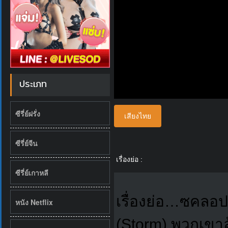
ประเภท
ซีรี่ย์ฝรั่ง
เสียงไทย
ซีรี่ย์จีน
เรื่องย่อ :
ซีรี่ย์เกาหลี
เรื่องย่อ…ซคลอปส
หนัง Netflix
(Storm) พวกเขา