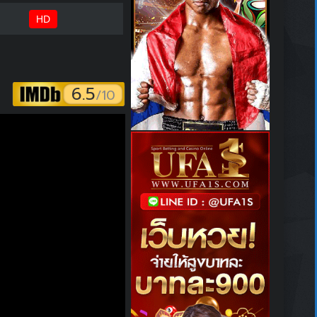
HD
6.5
/10