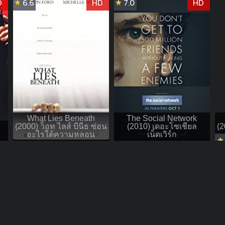
D
6.6
HD
7.0
HD
What Lies Beneath
The Social Network
(2000) ว็อท ไลส์ บีนีธ ซ่อน
(2010) เดอะโซเชียล
(2
อะไรใต้ความหลอน
เน็ตเวิร์ก