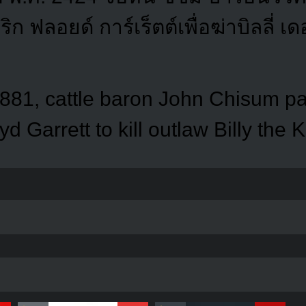
ก ฟลอยด์ การ์เร็ตต์เพื่อฆ่าบิลลี่ เด
 1881, cattle baron John Chisum p
yd Garrett to kill outlaw Billy the K