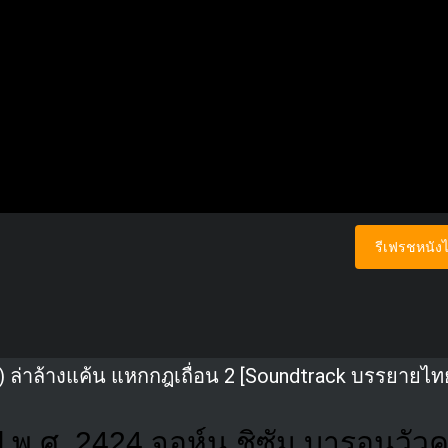
รีเฟรชหนังไ
) ล่าล้างแค้น แหกกฎเถื่อน 2 [Soundtrack บรรยายไท
ปี พ.ศ. 2424 จอห์น ชิซัม บารอนวัว