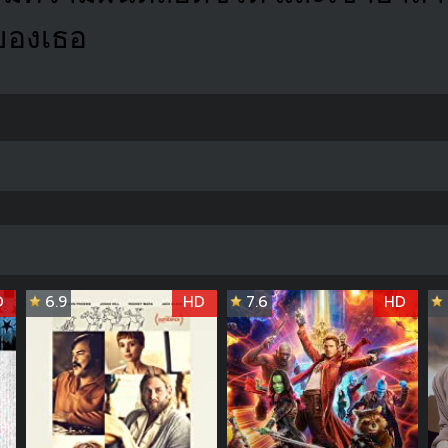
นของเธอ
D
6.9
HD
7.6
HD