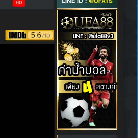
HD
5.6
/10