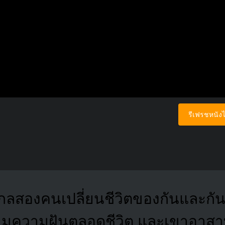
รีเฟรชหนังไ
ไกลสองคนเปลี่ยนชีวิตของกันและกัน 
ามความฝันตลอดชีวิต และเขาอาสาท