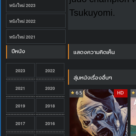
หนังใหม่ 2023
Tsukuyomi.
หนังใหม่ 2022
หนังใหม่ 2021
ปีหนัง
แสดงความคิดเห็น
2023
2022
สุ่มหนังเรื่องอื่นๆ
2021
2020
6.5
HD
2019
2018
2017
2016