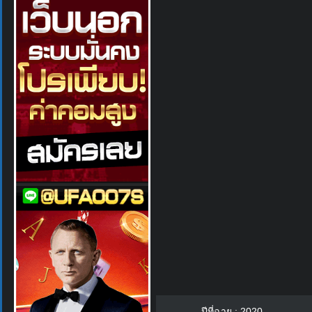
ปีที่ฉาย : 2020