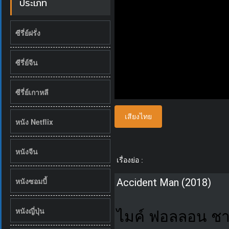
ประเภท
ซีรี่ย์ฝรั่ง
ซีรี่ย์จีน
ซีรี่ย์เกาหลี
เสียงไทย
หนัง Netflix
หนังจีน
เรื่องย่อ :
หนังซอมบี้
Accident Man (2018)
หนังญี่ปุ่น
ไมค์ ฟอลลอน ชายผู