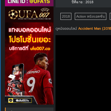
ปีที่ฉาย : 2018
2018
Action หนังแอคชั่น
ดูหนังออนไลน์
Accident Man (2018