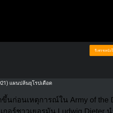
รีเฟรชหนังไ
021) แผนปล้นยุโรปเดือด
ิดขึ้นก่อนเหตุการณ์ใน Army of the 
กเกอร์ชาวเยอรมัน Ludwig Dieter นำ