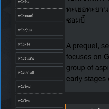
หนังจีน
ทะเยอทะยานใ
หนังซอมบี้
ซอมบี้
หนังญี่ปุ่น
A prequel, se
หนังฝรั่ง
focuses on G
หนังอินเดีย
group of aspi
หนังเกาหลี
early stages
หนังใหม่
หนังไทย