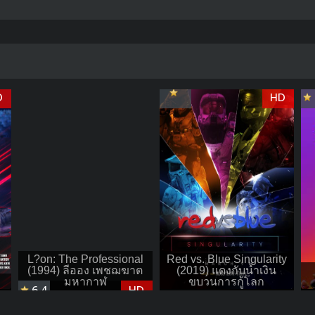
D
HD
L?on: The Professional
Red vs. Blue Singularity
(1994) ลีออง เพชฌฆาต
(2019) แดงกับน้ำเงิน
มหากาฬ
ขบวนการกู้โลก
6.4
HD