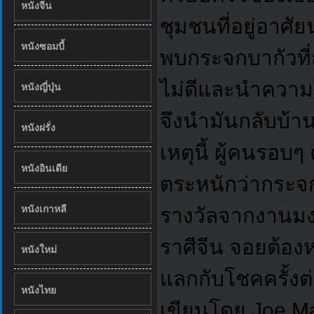
หนังจีน
ชุมชนที่อยู่อาศ
หนังซอมบี้
พบกระจกบากัวที่ถ
ไม่ดีและนำความโ
หนังญี่ปุ่น
จึงนำมันกลับบ้า
หนังฝรั่ง
เหตุนี้ ผู้คนรอบๆ
หนังอินเดีย
ตระหนักว่ากระจกบ
หนังเกาหลี
รางวัลจากงานมงค
ราศีจีน จอยต้อ
หนังใหม่
แลกกับโชคครั้งต
หนังไทย
เขียนโดย Joe M