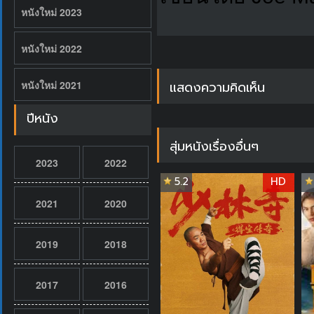
หนังใหม่ 2023
หนังใหม่ 2022
แสดงความคิดเห็น
หนังใหม่ 2021
ปีหนัง
สุ่มหนังเรื่องอื่นๆ
2023
2022
5.2
HD
2021
2020
2019
2018
2017
2016