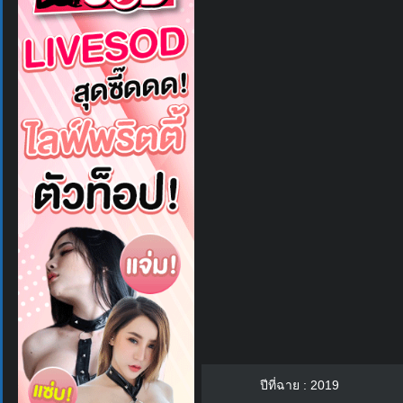
ปีที่ฉาย : 2019