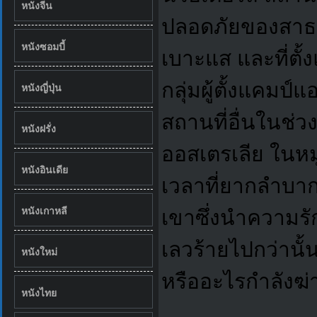
หนังจีน
ปลอดภัยของสาธาร
หนังซอมบี้
เบาะแส และที่ตั้ง
กลุ่มผู้ตั้งแคม
หนังญี่ปุ่น
สถานที่อื่นในช่วง
หนังฝรั่ง
ออสเตรเลีย ในหมู
หนังอินเดีย
เวลาที่ยากลำบาก
หนังเกาหลี
เขาซึ่งนำความรัก
เลวร้ายไปกว่านั้
หนังใหม่
หรืออะไรกำลังฆ่
หนังไทย