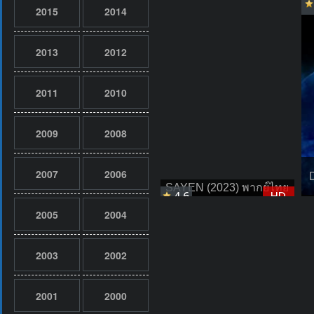
2015
2014
2013
2012
2011
2010
2009
2008
2007
2006
SAYEN (2023) พากย์ไทย
4.6
HD
2005
2004
2003
2002
2001
2000