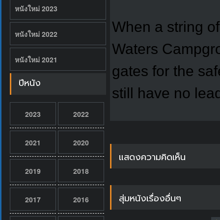
หนังใหม่ 2023
When a string o
หนังใหม่ 2022
Waters Campgroun
หนังใหม่ 2021
gates for the saf
ปีหนัง
still have no le
2023
2022
2021
2020
แสดงความคิดเห็น
2019
2018
สุ่มหนังเรื่องอื่นๆ
2017
2016