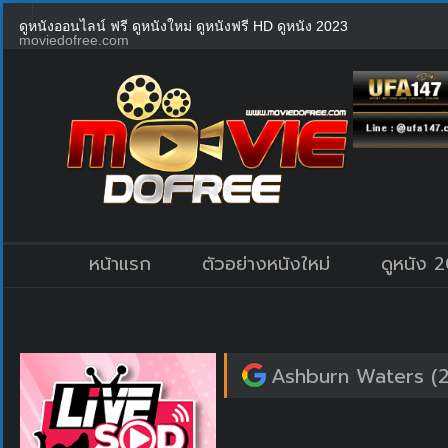
ดูหนังออนไลน์ ฟรี ดูหนังใหม่ ดูหนังฟรี HD ดูหนัง 2023
moviedofree.com
หน้าแรก
ตัวอย่างหนังใหม่
ดูหนัง 
Ashburn Waters (2