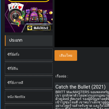
ประเภท
ซีรี่ย์ฝรั่ง
เสียงไทย
ซีรี่ย์จีน
เรื่องย่อ :
ซีรี่ย์เกาหลี
Catch the Bullet (2021)
BRITT MacMASTERS จอมพลสหรัฐที่ไม
เขา ถูกลักพาตัวโดยพวกนอกกฎหมาย 
หนัง Netflix
ด้วยเคลย์ ทัคเกอร์ รองผู้มีปัญหาอค
เข้าไปซุ่มโจมตี เขาพบว่าเด็กชายผู้ถ
อย่างโหดร้ายสำหรับชาด และกิ่งไม้ท
Sioux ที่ไร้ความปราณีรอบๆ โค้ง อา