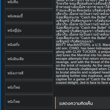
หนังจีน
วิกลจริต ขณะที่กลุ่มค้นหาเคลื่อนตัว
ท้าทายอย่างยิ่งเมื่อชาสกาช่วยเขาให
ร้ายและศีรษะที่ถลกหนัง บริตต์แข่ง
เดียวกัน เมื่อกลายเป็นความบ้าคลั่ง
หนังซอมบี้
น้อยเพื่อเล่นเกม “Catch the Bullet” 
เผชิญหน้ากับศัตรูของเขา บริตต์แข
เดียวกัน เมื่อกลายเป็นความบ้าคลั่ง
น้อยเพื่อเล่นเกม “Catch the Bullet” 
หนังญี่ปุ่น
เผชิญหน้ากับศัตรูของเขา บริตต์แข
เดียวกัน เมื่อกลายเป็นความบ้าคลั่ง
น้อยเพื่อเล่นเกม “Catch the Bullet” 
เผชิญหน้ากับศัตรูของเขา
หนังฝรั่ง
BRITT MacMASTERS, a U.S. Marshal 
old son, CHAD, has been kidnapped
along with CLAY TUCKER, a prejudic
Jed lures the Marshal into his dea
หนังอินเดีย
escape attempts that return viciou
revenge, and with the threat of th
on the brink of insanity. As the se
friend is deeply challenged when C
to brutal attacks and scalped head
หนังเกาหลี
spiraling further into madness, and
captive for a game of “Catch the Bu
crazed delight, Jed is face to face
หนังใหม่
หนังไทย
แสดงความคิดเห็น