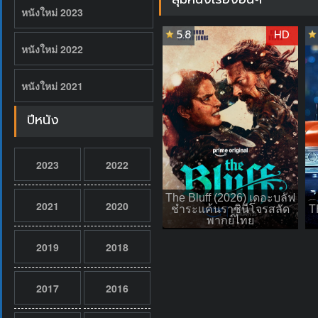
หนังใหม่ 2023
5.8
HD
หนังใหม่ 2022
หนังใหม่ 2021
ปีหนัง
2023
2022
The Bluff (2026) เดอะบลัฟ
2021
2020
ชำระแค้นราชินีโจรสลัด
T
พากย์ไทย
2019
2018
2017
2016