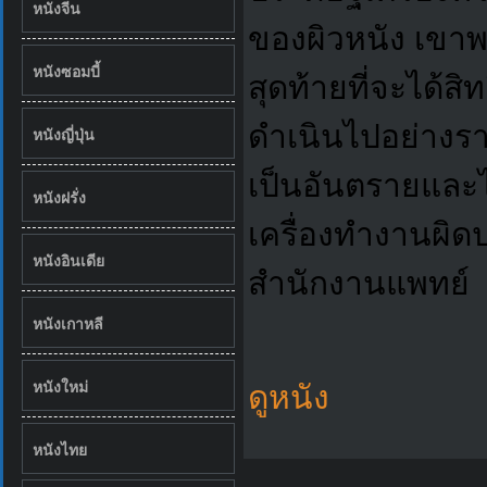
หนังจีน
ของผิวหนัง เขาพย
หนังซอมบี้
สุดท้ายที่จะได้สิ
ดำเนินไปอย่างรา
หนังญี่ปุ่น
เป็นอันตรายและไ
หนังฝรั่ง
เครื่องทำงานผิด
หนังอินเดีย
สำนักงานแพทย์
หนังเกาหลี
หนังใหม่
ดูหนัง
หนังไทย