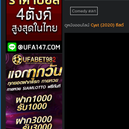
Comedy ตลก
ดูหนังออนไลน์
Cyst (2020) ซีสต์