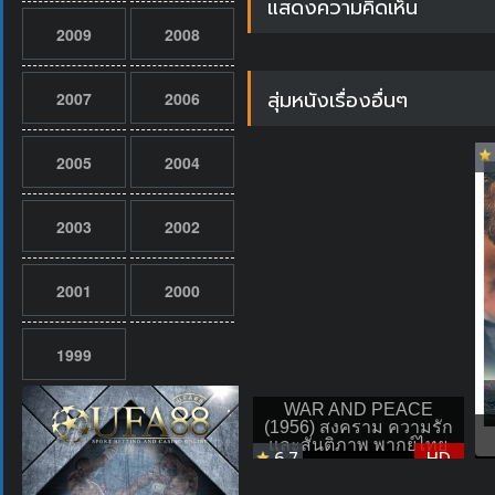
แสดงความคิดเห็น
2009
2008
สุ่มหนังเรื่องอื่นๆ
2007
2006
2005
2004
2003
2002
2001
2000
1999
WAR AND PEACE
(1956) สงคราม ความรัก
และสันติภาพ พากย์ไทย
6.7
HD