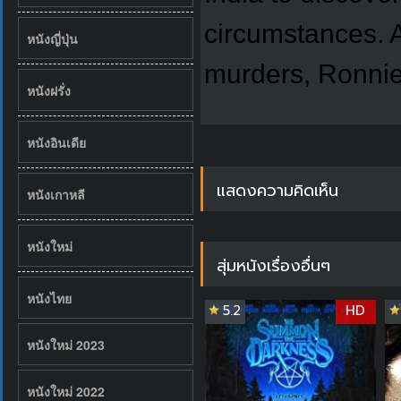
circumstances. A
หนังญี่ปุ่น
murders, Ronnie
หนังฝรั่ง
หนังอินเดีย
แสดงความคิดเห็น
หนังเกาหลี
หนังใหม่
สุ่มหนังเรื่องอื่นๆ
หนังไทย
5.2
HD
หนังใหม่ 2023
หนังใหม่ 2022