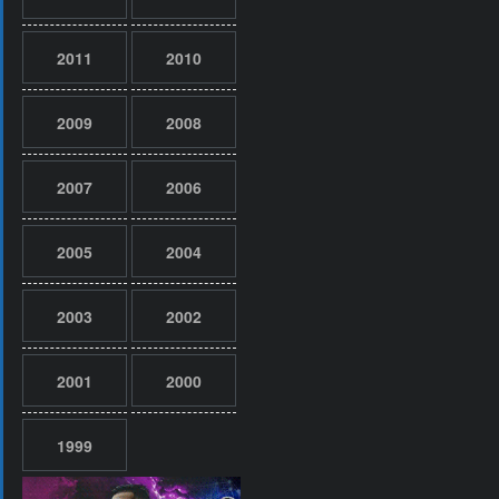
2011
2010
2009
2008
2007
2006
2005
2004
2003
2002
2001
2000
1999