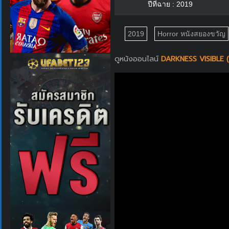
ปีที่ฉาย : 2019
2019
Horror หนังสยองขวัญ
ดูหนังออนไลน์
DARKNESS VISIBLE 