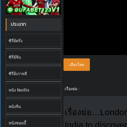
ประเภท
ซีรี่ย์ฝรั่ง
ซีรี่ย์จีน
เสียงไทย
ซีรี่ย์เกาหลี
เรื่องย่อ :
หนัง Netflix
หนังจีน
เรื่องย่อ…London
หนังซอมบี้
India to discove