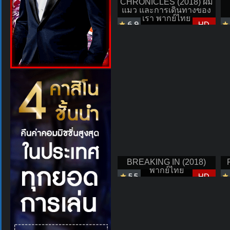
CHRONICLES (2018) ผม
แมว และการเดินทางของ
เรา พากย์ไทย
6.9
HD
BREAKING IN (2018)
พากย์ไทย
5.5
HD