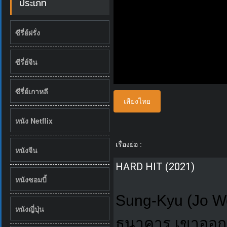
ประเภท
ซีรี่ย์ฝรั่ง
ซีรี่ย์จีน
ซีรี่ย์เกาหลี
เสียงไทย
หนัง Netflix
เรื่องย่อ :
หนังจีน
HARD HIT (2021)
หนังซอมบี้
Sung-Kyu (Jo Wo
หนังญี่ปุ่น
ธนาคาร เขาออกเดิ