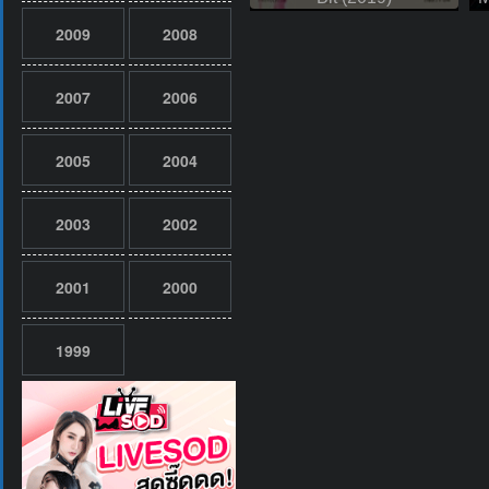
2009
2008
2007
2006
2005
2004
2003
2002
2001
2000
1999