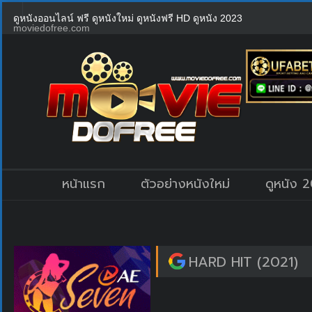
ดูหนังออนไลน์ ฟรี ดูหนังใหม่ ดูหนังฟรี HD ดูหนัง 2023
moviedofree.com
หน้าแรก
ตัวอย่างหนังใหม่
ดูหนัง 
HARD HIT (2021)