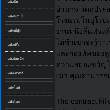
หนังจีน
อำนาจ
วัตถุประส
หนังซอมบี้
โรงแรมในยุโรปแ
งานหนึ่งที่แฟรงค
หนังญี่ปุ่น
ไม่ช้าเขาจะรู้ว่
หนังฝรั่ง
และกองทัพของลูก
หนังอินเดีย
ความสยองขวัญโ
หนังเกาหลี
เขา คุณสามารถเช
หนังใหม่
The contract kil
หนังไทย