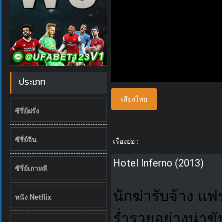
ประเภท
เสียงไทย
ซีรี่ย์ฝรั่ง
ซีรี่ย์จีน
เรื่องย่อ :
Hotel Inferno (2013)
ซีรี่ย์เกาหลี
นักฆ่ารับจ้าง แฟร
หนัง Netflix
ร่ำรวยอย่างน่าขัน