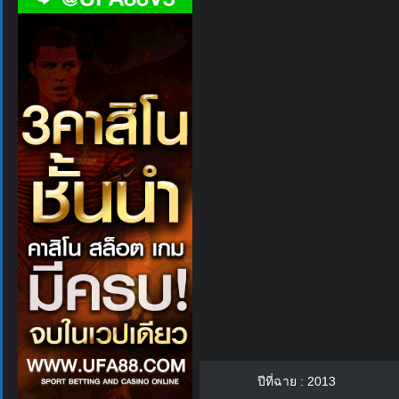
ปีที่ฉาย : 2013