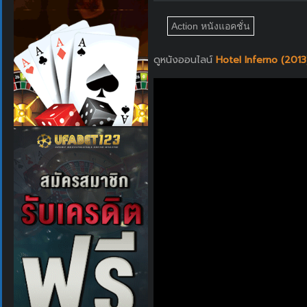
Action หนังแอคชั่น
ดูหนังออนไลน์
Hotel Inferno (2013