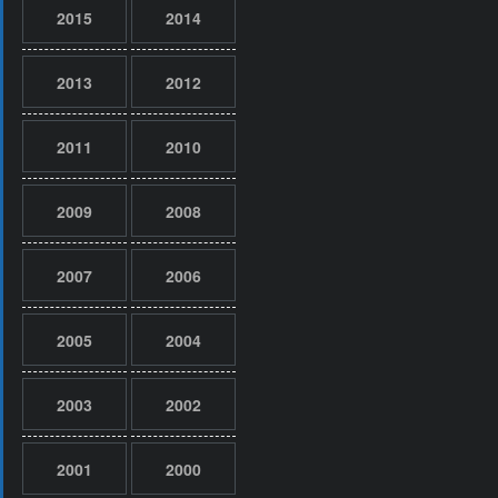
2015
2014
2013
2012
2011
2010
2009
2008
2007
2006
2005
2004
2003
2002
2001
2000