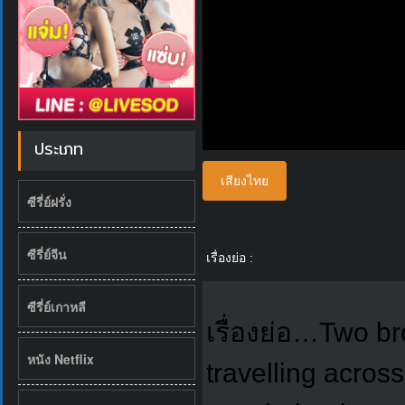
ประเภท
เสียงไทย
ซีรี่ย์ฝรั่ง
ซีรี่ย์จีน
เรื่องย่อ :
ซีรี่ย์เกาหลี
เรื่องย่อ…Two br
หนัง Netflix
travelling acros