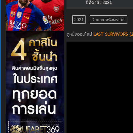
ปีที่ฉาย : 2021
2021
Drama หนังดราม่า
ดูหนังออนไลน์
LAST SURVIVORS (2