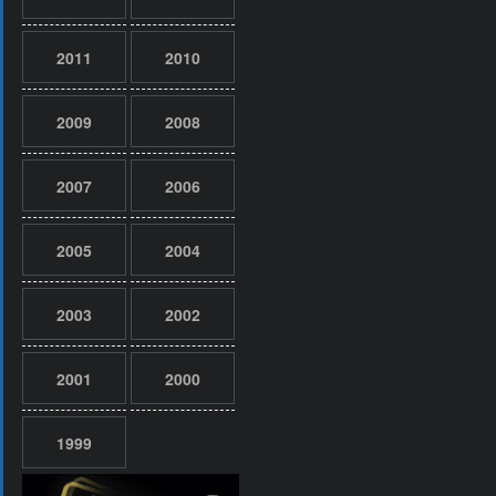
2011
2010
2009
2008
2007
2006
2005
2004
2003
2002
2001
2000
1999