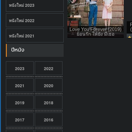
หนังใหม่ 2023
หนังใหม่ 2022
Love You Forever (2019)
ย้อนรัก ให้ยัง มีเธอ
หนังใหม่ 2021
ปีหนัง
2023
2022
2021
2020
2019
2018
2017
2016