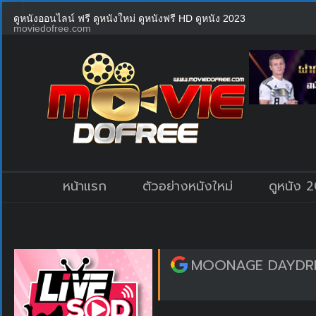
ดูหนังออนไลน์ ฟรี ดูหนังใหม่ ดูหนังฟรี HD ดูหนัง 2023
moviedofree.com
หน้าแรก
ตัวอย่างหนังใหม่
ดูหนัง 
MOONAGE DAYDRE