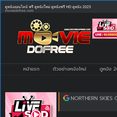
ดูหนังออนไลน์ ฟรี ดูหนังใหม่ ดูหนังฟรี HD ดูหนัง 2023
moviedofree.com
หน้าแรก
ตัวอย่างหนังใหม่
ดูหนัง 
NORTHERN SKIES 