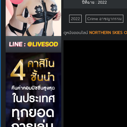
ปีที่ฉาย : 2022
2022
Crime อาชญากรรม
ดูหนังออนไลน์
NORTHERN SKIES O