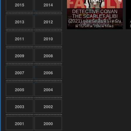
2015
2014
DETECTIVE CONAN
THE SCARLET ALIBI
(2021) ยอดนักสืบจิ๋วโคนัน
2013
2012
ผ่าปริศนาปมมรณะ
2011
2010
2009
2008
2007
2006
2005
2004
2003
2002
2001
2000