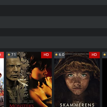
D
7.1
HD
6.0
HD