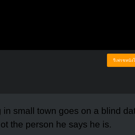
รีเฟรชหนังไ
g in small town goes on a blind da
ot the person he says he is.