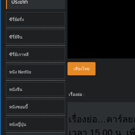
ประเภท
ซีรี่ย์ฝรั่ง
ซีรี่ย์จีน
ซีรี่ย์เกาหลี
เสียงไทย
หนัง Netflix
หนังจีน
เรื่องย่อ :
หนังซอมบี้
เรื่องย่อ…คาร์ลย
หนังญี่ปุ่น
เวลา 15.00 น. เพ