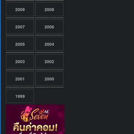
2009
2008
2007
2006
2005
2004
2003
2002
2001
2000
1999