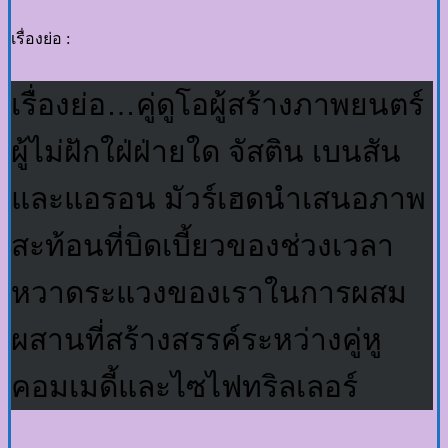
เรื่องย่อ :
เรื่องย่อ…คู่ดูโอผู้สร้างภาพยนตร์
ผู้ไม่ฝักใฝ่ฝ่ายใด จัสติน เบนสัน
และแอรอน มัวร์เฮดนำเสนอภาพ
สะท้อนที่บิดเบี้ยวของช่วงเวลา
หวาดระแวงของเราในการผสม
ผสานที่สร้างสรรค์ระหว่างคู่หู
คอมเมดี้และไซไฟทริลเลอร์