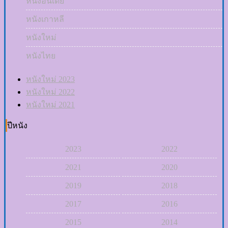
หนังอินเดีย
หนังเกาหลี
หนังใหม่
หนังไทย
หนังใหม่ 2023
หนังใหม่ 2022
หนังใหม่ 2021
ปีหนัง
2023
2022
2021
2020
2019
2018
2017
2016
2015
2014