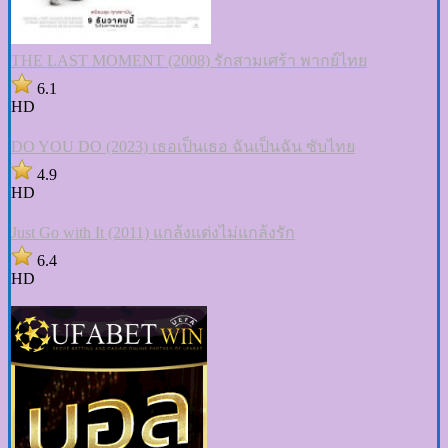
THE LAST MOMENT (2008) รักสามเศร้า พากย์ไทย
6.1
HD
DO YOU DO (2023) เธอเป็นเธอ ฉันเป็นฉัน ซับไทย
4.9
HD
Just Go with It (2011) แกล้งแต่งไม่แกล้งรัก
6.4
HD