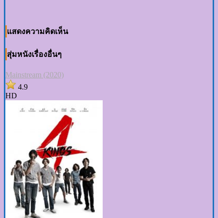
แสดงความคิดเห็น
สุ่มหนังเรื่องอื่นๆ
Mainstream (2020)
4.9
HD