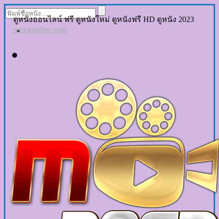
ดูหนังออนไลน์ ฟรี ดูหนังใหม่ ดูหนังฟรี HD ดูหนัง 2023
moviedofree.com