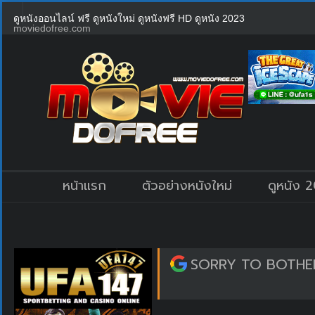
ดูหนังออนไลน์ ฟรี ดูหนังใหม่ ดูหนังฟรี HD ดูหนัง 2023
moviedofree.com
หน้าแรก
ตัวอย่างหนังใหม่
ดูหนัง 
SORRY TO BOTHER