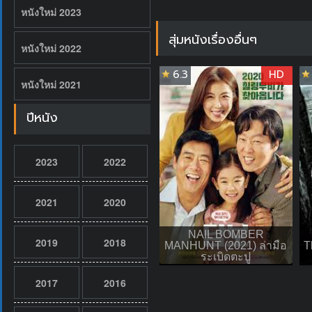
หนังใหม่ 2023
สุ่มหนังเรื่องอื่นๆ
หนังใหม่ 2022
6.3
HD
หนังใหม่ 2021
ปีหนัง
2023
2022
2021
2020
NAIL BOMBER
2019
2018
MANHUNT (2021) ล่ามือ
T
ระเบิดตะปู
2017
2016