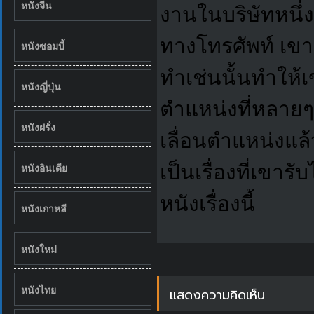
หนังจีน
งานในบริษัทหนึ่
ทางโทรศัพท์ เขา
หนังซอมบี้
ทำเช่นนั้นทำให้เ
หนังญี่ปุ่น
ตำแหน่งที่หลายๆค
หนังฝรั่ง
เลื่อนตำแหน่งแล้
เป็นเรื่องที่เขารั
หนังอินเดีย
หนังเรื่องนี้
หนังเกาหลี
หนังใหม่
หนังไทย
แสดงความคิดเห็น