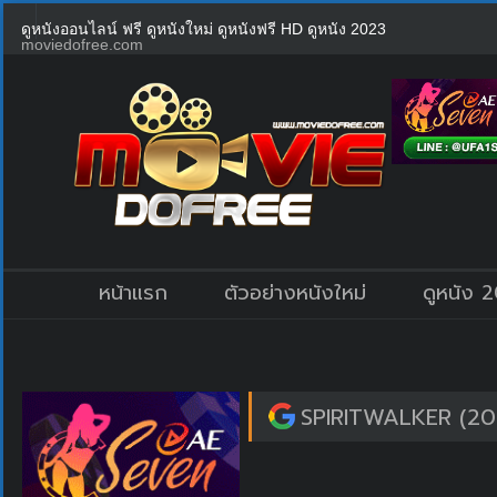
ดูหนังออนไลน์ ฟรี ดูหนังใหม่ ดูหนังฟรี HD ดูหนัง 2023
moviedofree.com
หน้าแรก
ตัวอย่างหนังใหม่
ดูหนัง 
SPIRITWALKER (20