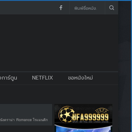
งการ์ตูน
NETFLIX
ขอหนังใหม่
นังดราม่า
Romance โรแมนติก