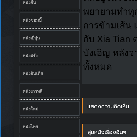
หนังจีน
พยายามทำทุกว
หนังซอมบี้
การข้ามเส้น 
กับ Xia Tian
หนังญี่ปุ่น
บังเอิญ หลัง
หนังฝรั่ง
ทั้งหมด
หนังอินเดีย
หนังเกาหลี
แสดงความคิดเห็น
หนังใหม่
หนังไทย
สุ่มหนังเรื่องอื่นๆ