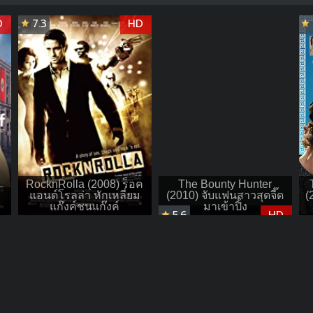
D
7.3
HD
RocknRolla (2008) ร็อค
The Bounty Hunter
แอนด์โรลล่า หักเหลี่ยม
(2010) จับแฟนสาวสุดจี๊ด
(
ย
แก๊งค์ชนแก๊งค์
มาเข้าปิ้ง
5.6
HD