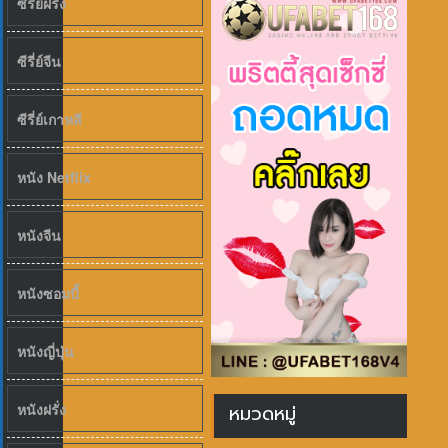
ซีรี่ย์ฝรั่ง
ซีรี่ย์จีน
ซีรี่ย์เกาหลี
หนัง Netflix
หนังจีน
หนังซอมบี้
หนังญี่ปุ่น
หนังฝรั่ง
หมวดหมู่