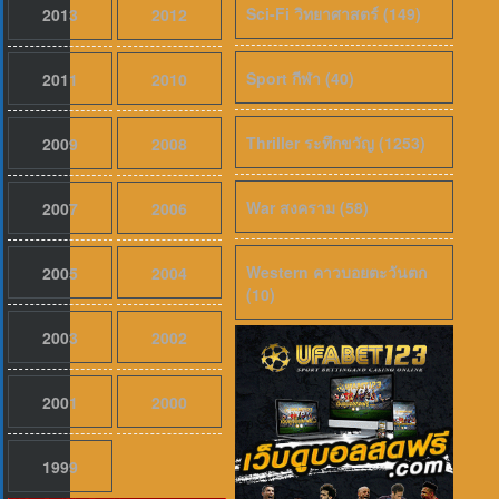
Sci-Fi วิทยาศาสตร์ (149)
2013
2012
Sport กีฬา (40)
2011
2010
Thriller ระทึกขวัญ (1253)
2009
2008
War สงคราม (58)
2007
2006
Western คาวบอยตะวันตก
2005
2004
(10)
เสียงไทย
2026
Evil Dead Burn (2026) ผีอมตะแผดเผา 
2003
2002
2001
2000
1999