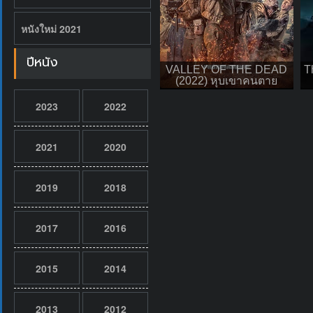
หนังใหม่ 2021
ปีหนัง
VALLEY OF THE DEAD
T
(2022) หุบเขาคนตาย
2023
2022
2021
2020
2019
2018
2017
2016
2015
2014
2013
2012