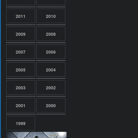
2011
2010
2009
2008
2007
2006
2005
2004
2003
2002
2001
2000
1999