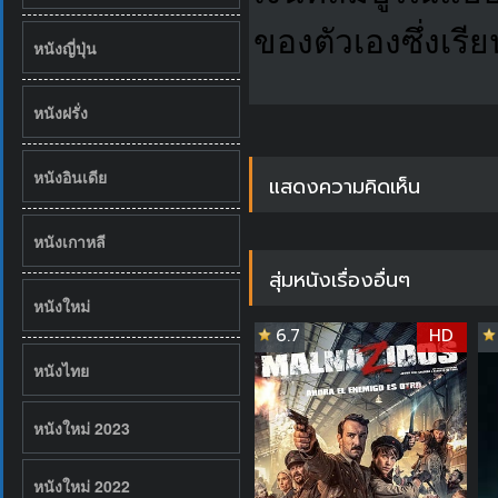
ของตัวเองซึ่งเรี
หนังญี่ปุ่น
หนังฝรั่ง
หนังอินเดีย
แสดงความคิดเห็น
หนังเกาหลี
สุ่มหนังเรื่องอื่นๆ
หนังใหม่
6.7
HD
หนังไทย
หนังใหม่ 2023
หนังใหม่ 2022