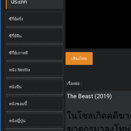
ประเภท
ซีรี่ย์ฝรั่ง
ซีรี่ย์จีน
ซีรี่ย์เกาหลี
เสียงไทย
หนัง Netflix
เรื่องย่อ :
หนังจีน
The Beast (2019)
หนังซอมบี้
ในโซลเกิดคดีฆาต
หนังญี่ปุ่น
ฆาตกรมาลงโทษได้