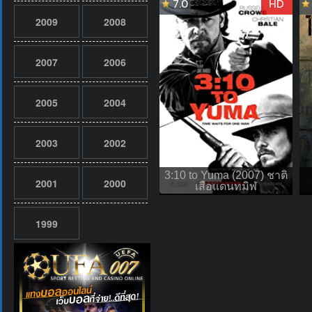
7.0
HD
2009
2008
2007
2006
2005
2004
2003
2002
3:10 to Yuma (2007) ชาติ
2001
2000
เสือแดนทมิฬ
1999