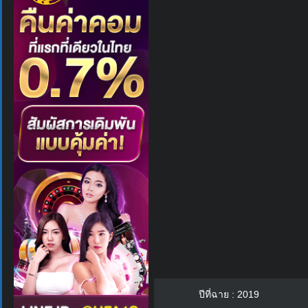
ปีที่ฉาย : 2019