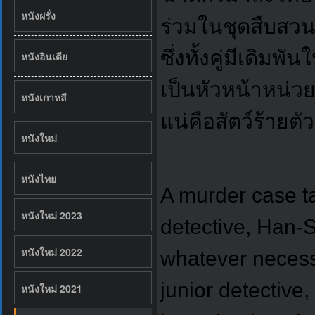
หนังฝรั่ง
ร่วมในชุดสืบสวนข
ซึ่งทั้งคู่มีเดิมพ
หนังอินเดีย
เป็นหัวหน้าหน่วย
หนังเกาหลี
แน่คือสัตว์ร้ายตัว
หนังใหม่
หนังไทย
A murder case ta
หนังใหม่ 2023
detective, Han-S
หนังใหม่ 2022
whatever necessa
junior detective
หนังใหม่ 2021