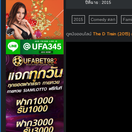
ปีที่ฉาย : 2015
2015
Comedy ตลก
Fami
ดูหนังออนไลน์
The D Train (2015) คู่ซ