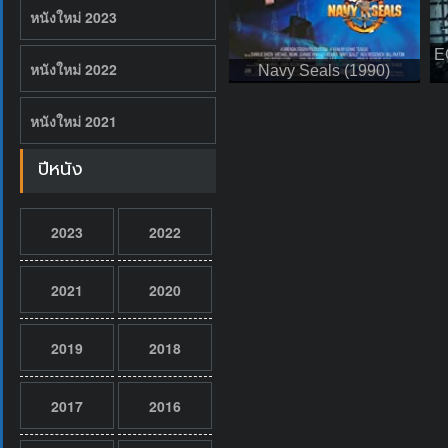
หนังใหม่ 2023
E
หนังใหม่ 2022
Navy Seals (1990)
หนังใหม่ 2021
ปีหนัง
2023
2022
2021
2020
2019
2018
2017
2016