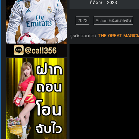
ปีที่ฉาย : 2023
2023
Action หนังแอคชั่น
ดูหนังออนไลน์
THE GREAT MAGICIA