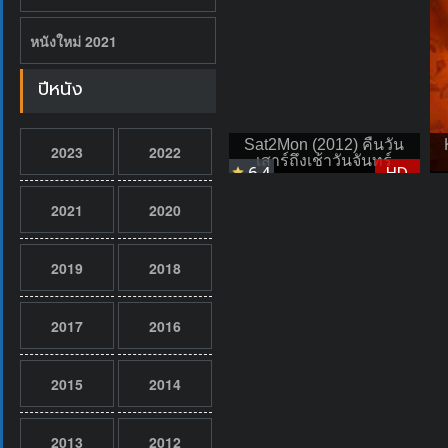
หนังใหม่ 2021
ปีหนัง
Sat2Mon (2012) คืนวัน
2023
2022
เสาร์ถึงเช้าวันจันทร์
6.4
HD
2021
2020
2019
2018
2017
2016
2015
2014
2013
2012