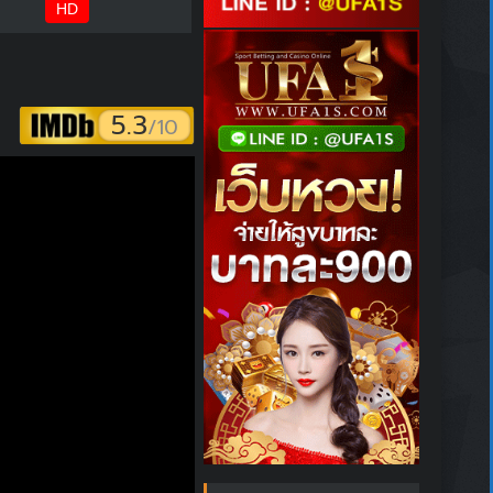
HD
5.3
/10