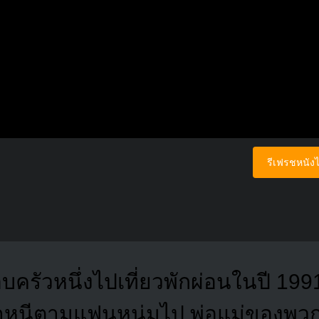
รีเฟรชหนังไ
บครัวหนึ่งไปเที่ยวพักผ่อนในปี 1991
นใจหนีตามแฟนหนุ่มไป พ่อแม่ของพว