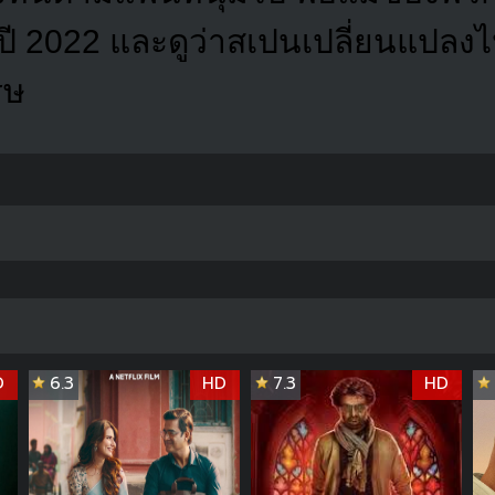
่ปี 2022 และดูว่าสเปนเปลี่ยนแปลง
รษ
D
6.3
HD
7.3
HD