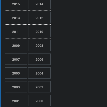
2015
2014
2013
2012
2011
2010
2009
2008
2007
2006
2005
2004
2003
2002
2001
2000